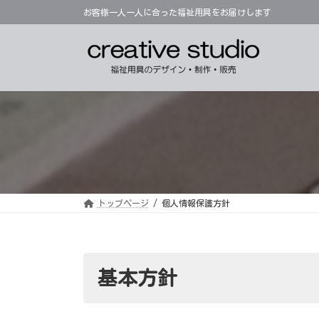
コ
ナ
お客様一人一人に合った福祉用具をお届けします
ン
ビ
テ
ゲ
ン
ー
ツ
シ
へ
ョ
ス
ン
キ
に
ッ
移
プ
動
トップページ
個人情報保護方針
基本方針